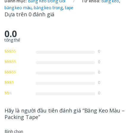
Danh mục:
Băng Keo Đóng Gói
Từ khóa:
băng keo
,
băng keo màu
,
băng keo trong
,
tape
Dựa trên 0 đánh giá
0.0
tổng thể
0
0
0
0
0
Hãy là người đầu tiên đánh giá “Băng Keo Màu –
Packing Tape”
Bình chọn