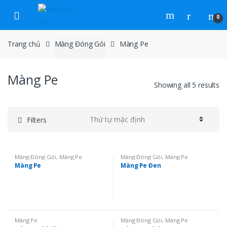
Skip to navigation
Skip to content
0
Trang chủ
Màng Đóng Gói
Màng Pe
Màng Pe
Showing all 5 results
Filters
Màng Đóng Gói
,
Màng Pe
Màng Đóng Gói
,
Màng Pe
Màng Pe
Màng Pe Đen
Màng Pe
Màng Đóng Gói
,
Màng Pe